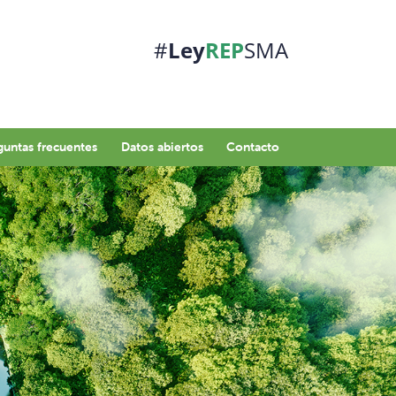
#
Ley
REP
SMA
guntas frecuentes
Datos abiertos
Contacto