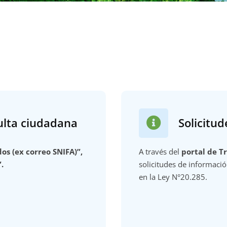
ulta ciudadana
Solicitu
os (ex correo SNIFA)”,
A través del
portal de T
.
solicitudes de informació
en la Ley N°20.285.