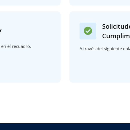
Solicitud
y
Cumplim
c en el recuadro.
A través del siguiente enl