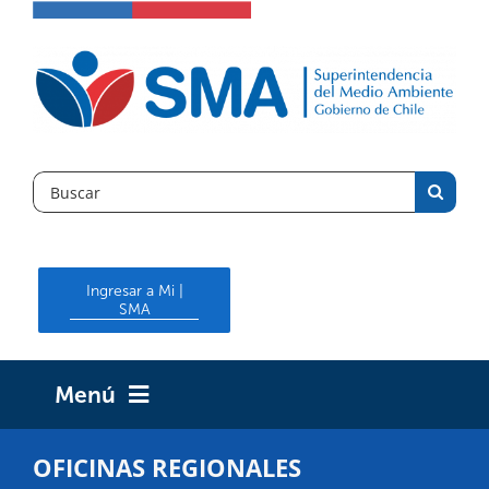
Skip
to
content
Search
for:
Ingresar a Mi |
SMA
Menú
INICIO
OFICINAS REGIONALES