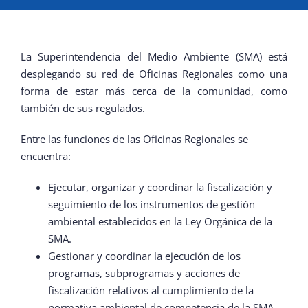
¿QUIÉNES SOMOS?
La Superintendencia del Medio Ambiente (SMA) está
OFICINAS REGIONALES
desplegando su red de Oficinas Regionales como una
forma de estar más cerca de la comunidad, como
también de sus regulados.
DOCUMENTOS
Entre las funciones de las Oficinas Regionales se
encuentra:
SALA DE PRENSA
Ejecutar, organizar y coordinar la fiscalización y
seguimiento de los instrumentos de gestión
PREGUNTAS FRECUENTES
ambiental establecidos en la Ley Orgánica de la
SMA.
CONTACTO
Gestionar y coordinar la ejecución de los
programas, subprogramas y acciones de
fiscalización relativos al cumplimiento de la
normativa ambiental de competencia de la SMA.