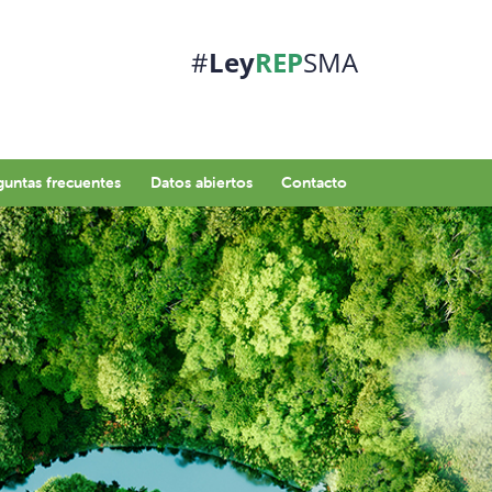
#
Ley
REP
SMA
guntas frecuentes
Datos abiertos
Contacto