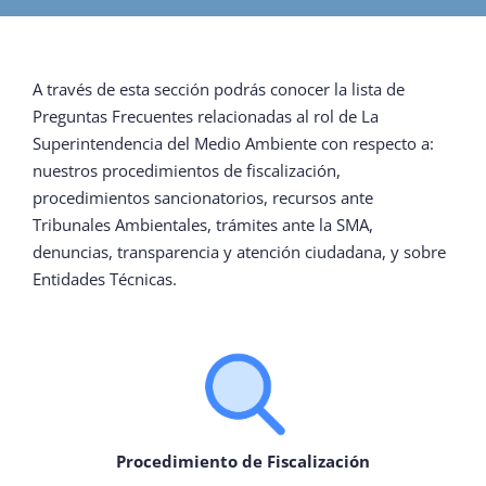
¿QUIÉNES SOMOS?
A través de esta sección podrás conocer la lista de
OFICINAS REGIONALES
Preguntas Frecuentes relacionadas al rol de La
Superintendencia del Medio Ambiente con respecto a:
nuestros procedimientos de fiscalización,
DOCUMENTOS
procedimientos sancionatorios, recursos ante
Tribunales Ambientales, trámites ante la SMA,
denuncias, transparencia y atención ciudadana, y sobre
SALA DE PRENSA
Entidades Técnicas.
PREGUNTAS FRECUENTES
CONTACTO
Procedimiento de Fiscalización