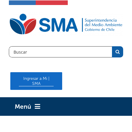
Skip
to
content
Search
for:
Ingresar a Mi |
SMA
Menú
INICIO