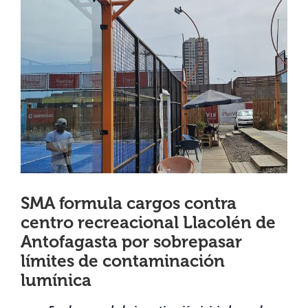
View
¿QUIÉNES SOMOS?
Larger
Image
OFICINAS REGIONALES
DOCUMENTOS
SALA DE PRENSA
SMA formula cargos contra
PREGUNTAS FRECUENTES
centro recreacional Llacolén de
Antofagasta por sobrepasar
CONTACTO
límites de contaminación
lumínica