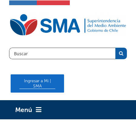
Skip
to
content
Search
for:
Ingresar a Mi |
SMA
Menú
INICIO