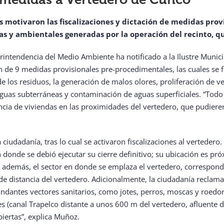
motivaron las fiscalizaciones y dictación de medidas provi
ias y ambientales generadas por la operación del recinto, q
intendencia del Medio Ambiente ha notificado a la Ilustre Municip
ón de 9 medidas provisionales pre-procedimentales, las cuales se
 de los residuos, la generación de malos olores, proliferación de 
s aguas subterráneas y contaminación de aguas superficiales. “Todo
encia de viviendas en las proximidades del vertedero, que pudiere
ciudadanía, tras lo cual se activaron fiscalizaciones al vertedero
 donde se debió ejecutar su cierre definitivo; su ubicación es pró
; además, el sector en donde se emplaza el vertedero, correspond
e distancia del vertedero. Adicionalmente, la ciudadanía recla
antes vectores sanitarios, como jotes, perros, moscas y roedores;
s (canal Trapelco distante a unos 600 m del vertedero, afluente de
biertas”, explica Muñoz.