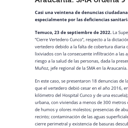
Casi una veintena de denuncias ciudadanas 
especialmente por las deficiencias sanitar
Temuco, 23 de septiembre de 2022.
La Super
“Cierre Vertedero Cunco”, respecto a la dictaci
vertedero debido a la falta de cobertura diaria
lixiviados con la consecuente infiltración a la
riesgo a la salud de las personas, dada la pres
Muñoz, jefe regional de la SMA en la Araucanía.
En este caso, se presentaron 18 denuncias de la 
que el vertedero debió cesar en el año 2016, en
kilómetro del Hospital Cunco y de una escuela)
urbana, con viviendas a menos de 300 metros d
de humos y olores molestos; presencias de abund
recinto; contaminación de las aguas superficiale
cierre perimetral y existencia de basuras descu