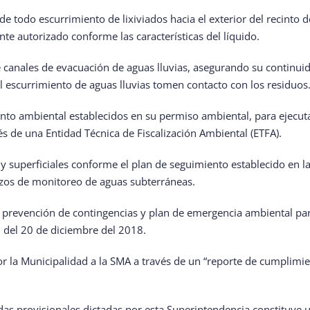
 de todo escurrimiento de lixiviados hacia el exterior del recinto 
te autorizado conforme las características del líquido.
 de canales de evacuación de aguas lluvias, asegurando su continui
escurrimiento de aguas lluvias tomen contacto con los residuos
iento ambiental establecidos en su permiso ambiental, para ejecu
s de una Entidad Técnica de Fiscalización Ambiental (ETFA).
 y superficiales conforme el plan de seguimiento establecido en l
pozos de monitoreo de aguas subterráneas.
 prevención de contingencias y plan de emergencia ambiental par
 del 20 de diciembre del 2018.
r la Municipalidad a la SMA a través de un “reporte de cumplimie
as provisionales dictadas por esta Superintendencia constituye u