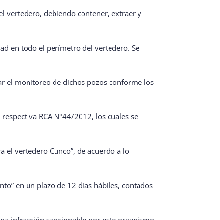
del vertedero, debiendo contener, extraer y
dad en todo el perímetro del vertedero. Se
.
tar el monitoreo de dichos pozos conforme los
a respectiva RCA N°44/2012, los cuales se
a el vertedero Cunco”, de acuerdo a lo
nto” en un plazo de 12 días hábiles, contados
na infracción sancionable por este organismo.