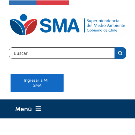
Skip
to
content
Search
for:
Ingresar a Mi |
SMA
Menú
INICIO