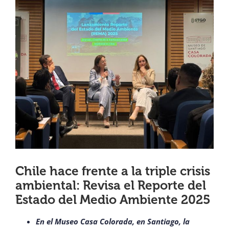
View
¿QUIÉNES SOMOS?
Larger
Image
OFICINAS REGIONALES
DOCUMENTOS
SALA DE PRENSA
PREGUNTAS FRECUENTES
Chile hace frente a la triple crisis
ambiental: Revisa el Reporte del
CONTACTO
Estado del Medio Ambiente 2025
En el Museo Casa Colorada, en Santiago, la