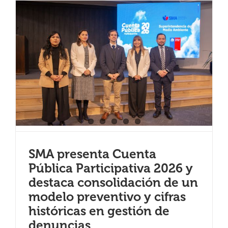
¿QUIÉNES SOMOS?
OFICINAS REGIONALES
DOCUMENTOS
SALA DE PRENSA
SMA presenta Cuenta
PREGUNTAS FRECUENTES
Pública Participativa 2026 y
destaca consolidación de un
CONTACTO
modelo preventivo y cifras
históricas en gestión de
denuncias