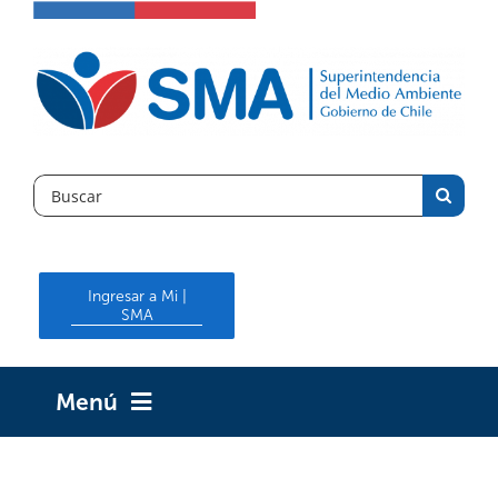
Skip
to
content
Search
for:
Ingresar a Mi |
SMA
Menú
INICIO