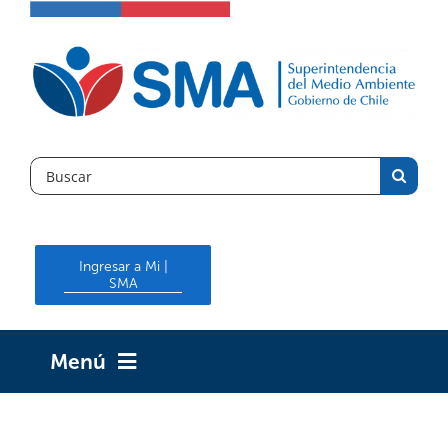
Skip
to
content
Search
for:
Ingresar a Mi |
SMA
Menú
INICIO