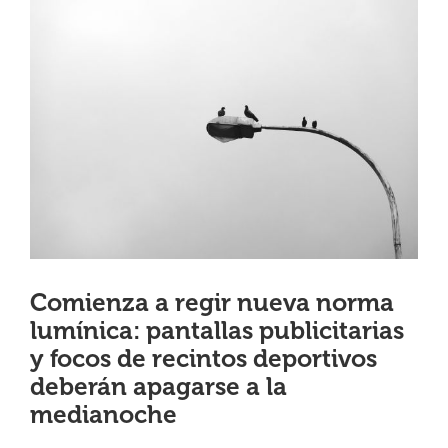
View
¿QUIÉNES SOMOS?
Larger
Image
OFICINAS REGIONALES
DOCUMENTOS
SALA DE PRENSA
Comienza a regir nueva norma
PREGUNTAS FRECUENTES
lumínica: pantallas publicitarias
y focos de recintos deportivos
CONTACTO
deberán apagarse a la
medianoche