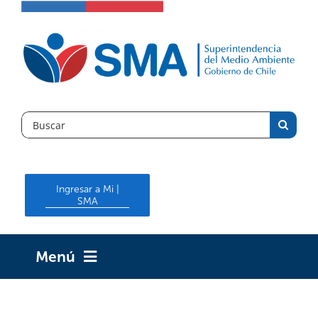
Skip
to
content
Search
for:
Ingresar a Mi |
SMA
Menú
INICIO