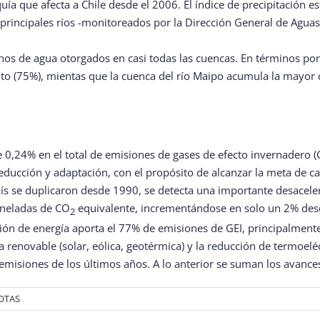
a que afecta a Chile desde el 2006. El índice de precipitación e
 principales ríos -monitoreados por la Dirección General de Agua
s de agua otorgados en casi todas las cuencas. En términos porce
o (75%), mientas que la cuenca del río Maipo acumula la mayor c
 0,24% en el total de emisiones de gases de efecto invernadero (
ucción y adaptación, con el propósito de alcanzar la meta de c
país se duplicaron desde 1990, se detecta una importante desacele
oneladas de CO
equivalente, incrementándose en solo un 2% des
2
ción de energía aporta el 77% de emisiones de GEI, principalment
 renovable (solar, eólica, geotérmica) y la reducción de termoelé
 emisiones de los últimos años. A lo anterior se suman los avance
OTAS