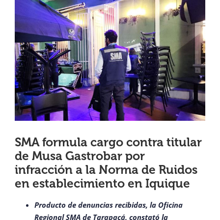
View
¿QUIÉNES SOMOS?
Larger
Image
OFICINAS REGIONALES
DOCUMENTOS
SALA DE PRENSA
SMA formula cargo contra titular
PREGUNTAS FRECUENTES
de Musa Gastrobar por
infracción a la Norma de Ruidos
CONTACTO
en establecimiento en Iquique
Producto de denuncias recibidas, la Oficina
Regional SMA de Tarapacá, constató la