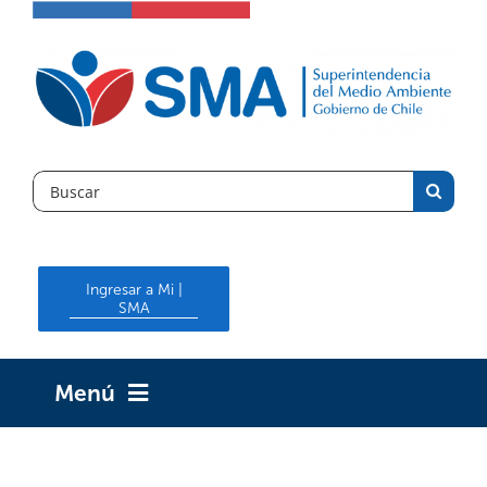
Skip
to
content
Search
for:
Ingresar a Mi |
SMA
Menú
INICIO