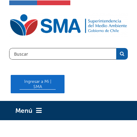
Skip
to
content
Search
for:
Ingresar a Mi |
SMA
Menú
INICIO