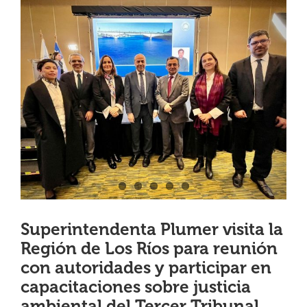
View
¿QUIÉNES SOMOS?
Larger
Image
OFICINAS REGIONALES
DOCUMENTOS
SALA DE PRENSA
PREGUNTAS FRECUENTES
Superintendenta Plumer visita la
Región de Los Ríos para reunión
CONTACTO
con autoridades y participar en
capacitaciones sobre justicia
ambiental del Tercer Tribunal