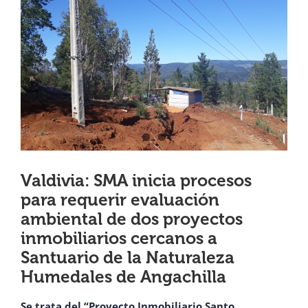
View
¿QUIÉNES SOMOS?
Larger
Image
OFICINAS REGIONALES
DOCUMENTOS
SALA DE PRENSA
Valdivia: SMA inicia procesos
para requerir evaluación
PREGUNTAS FRECUENTES
ambiental de dos proyectos
inmobiliarios cercanos a
CONTACTO
Santuario de la Naturaleza
Humedales de Angachilla
Se trata del “Proyecto Inmobiliario Santo