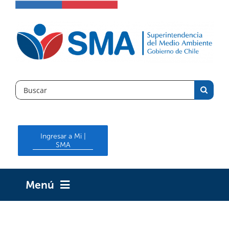
Skip
to
content
Search
for:
Ingresar a Mi |
SMA
Menú
INICIO