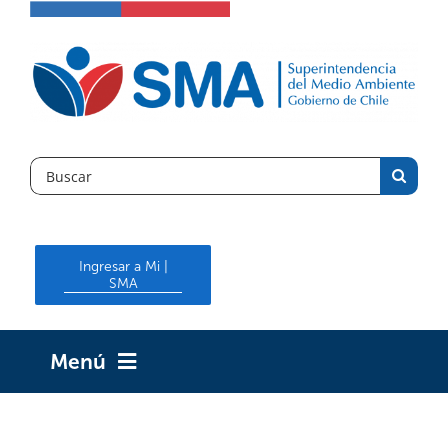
Skip
to
content
Search
for:
Ingresar a Mi |
SMA
Menú
INICIO