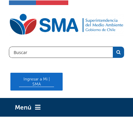
Skip
to
content
Search
for:
Ingresar a Mi |
SMA
Menú
INICIO