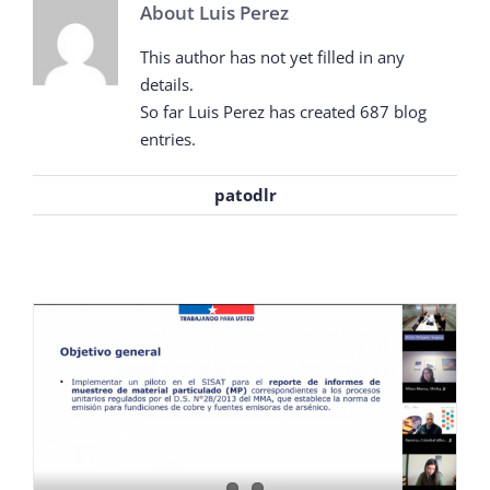
About
Luis Perez
¿QUIÉNES SOMOS?
This author has not yet filled in any
details.
OFICINAS REGIONALES
So far Luis Perez has created 687 blog
entries.
DOCUMENTOS
patodlr
SALA DE PRENSA
PREGUNTAS FRECUENTES
CONTACTO