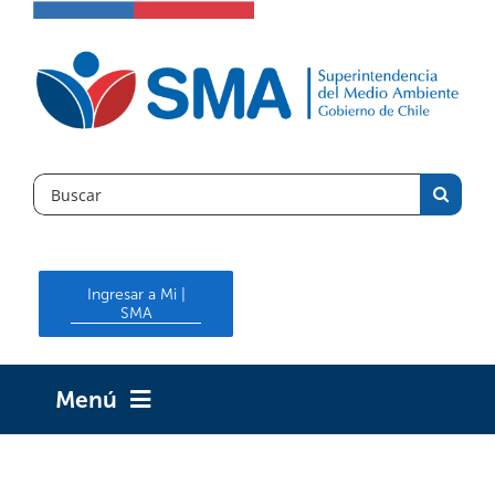
Skip
to
content
Search
for:
Ingresar a Mi |
SMA
Menú
INICIO