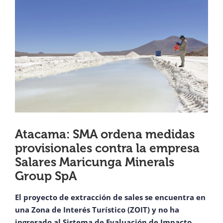
View
¿QUIÉNES SOMOS?
Larger
Image
OFICINAS REGIONALES
DOCUMENTOS
SALA DE PRENSA
Atacama: SMA ordena medidas
provisionales contra la empresa
PREGUNTAS FRECUENTES
Salares Maricunga Minerals
Group SpA
CONTACTO
El proyecto de extracción de sales se encuentra en
una Zona de Interés Turístico (ZOIT) y no ha
ingresado al Sistema de Evaluación de Impacto