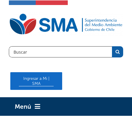
Skip
to
content
Search
for:
Ingresar a Mi |
SMA
Menú
INICIO