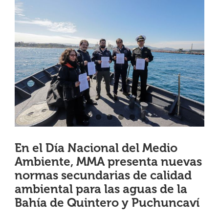
View
¿QUIÉNES SOMOS?
Larger
Image
OFICINAS REGIONALES
DOCUMENTOS
SALA DE PRENSA
En el Día Nacional del Medio
PREGUNTAS FRECUENTES
Ambiente, MMA presenta nuevas
normas secundarias de calidad
CONTACTO
ambiental para las aguas de la
Bahía de Quintero y Puchuncaví