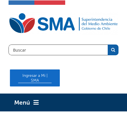
Skip
to
content
Search
for:
Ingresar a Mi |
SMA
Menú
INICIO