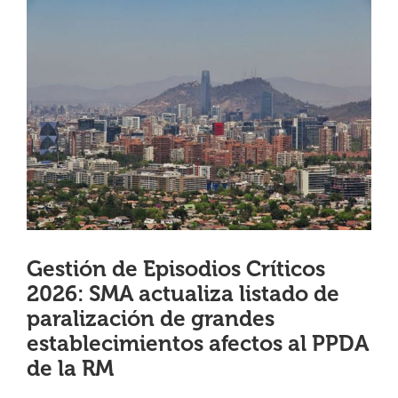
View
¿QUIÉNES SOMOS?
Larger
Image
OFICINAS REGIONALES
DOCUMENTOS
SALA DE PRENSA
Gestión de Episodios Críticos
PREGUNTAS FRECUENTES
2026: SMA actualiza listado de
paralización de grandes
CONTACTO
establecimientos afectos al PPDA
de la RM