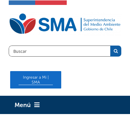
Skip
to
content
Search
for:
Ingresar a Mi |
SMA
Menú
INICIO