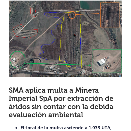
View
¿QUIÉNES SOMOS?
Larger
Image
OFICINAS REGIONALES
DOCUMENTOS
SALA DE PRENSA
PREGUNTAS FRECUENTES
SMA aplica multa a Minera
Imperial SpA por extracción de
áridos sin contar con la debida
CONTACTO
evaluación ambiental
El total de la multa asciende a 1.033 UTA,