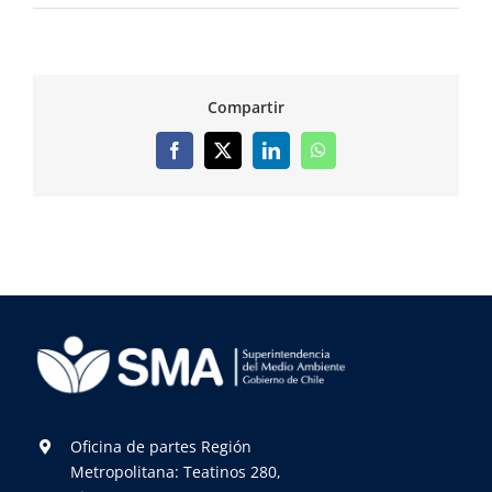
Compartir
Facebook
X
LinkedIn
WhatsApp
Oficina de partes Región
Metropolitana: Teatinos 280,