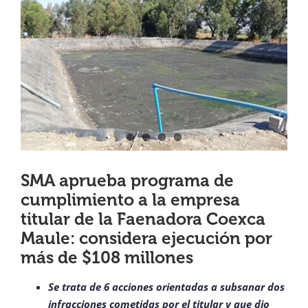
View
¿QUIÉNES SOMOS?
Larger
Image
OFICINAS REGIONALES
DOCUMENTOS
SALA DE PRENSA
SMA aprueba programa de
cumplimiento a la empresa
PREGUNTAS FRECUENTES
titular de la Faenadora Coexca
Maule: considera ejecución por
CONTACTO
más de $108 millones
Se trata de 6 acciones orientadas a subsanar dos
infracciones cometidas por el titular y que dio