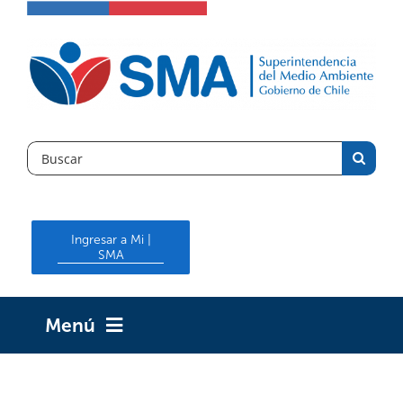
Skip
to
content
Search
for:
Ingresar a Mi |
SMA
Menú
INICIO