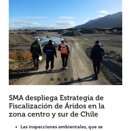
View
¿QUIÉNES SOMOS?
Larger
Image
OFICINAS REGIONALES
DOCUMENTOS
SALA DE PRENSA
PREGUNTAS FRECUENTES
SMA despliega Estrategia de
Fiscalización de Áridos en la
CONTACTO
zona centro y sur de Chile
Las inspecciones ambientales, que se