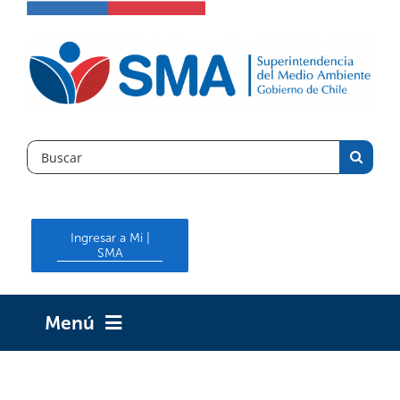
Skip
to
content
Search
for:
Ingresar a Mi |
SMA
Menú
INICIO