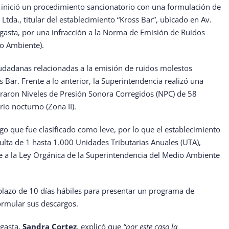
inició un procedimiento sancionatorio con una formulación de
tda., titular del establecimiento “Kross Bar”, ubicado en Av.
asta, por una infracción a la Norma de Emisión de Ruidos
o Ambiente).
iudadanas relacionadas a la emisión de ruidos molestos
 Bar. Frente a lo anterior, la Superintendencia realizó una
traron Niveles de Presión Sonora Corregidos (NPC) de 58
rio nocturno (Zona II).
go que fue clasificado como leve, por lo que el establecimiento
lta de 1 hasta 1.000 Unidades Tributarias Anuales (UTA),
 a la Ley Orgánica de la Superintendencia del Medio Ambiente
n plazo de 10 días hábiles para presentar un programa de
ormular sus descargos.
agasta,
Sandra Cortez
, explicó que
“por este caso la