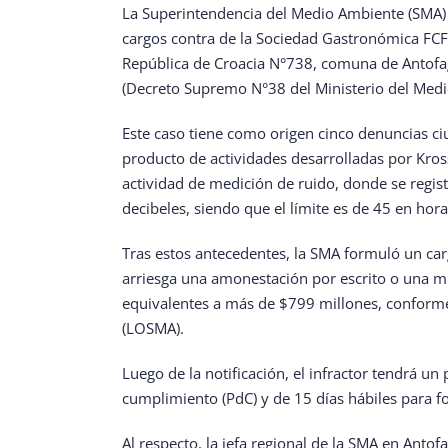
La Superintendencia del Medio Ambiente (SMA) 
cargos contra de la Sociedad Gastronómica FCF L
República de Croacia N°738, comuna de Antofag
(Decreto Supremo N°38 del Ministerio del Medi
Este caso tiene como origen cinco denuncias c
producto de actividades desarrolladas por Kross
actividad de medición de ruido, donde se regis
decibeles, siendo que el límite es de 45 en hora
Tras estos antecedentes, la SMA formuló un car
arriesga una amonestación por escrito o una mu
equivalentes a más de $799 millones, conforme
(LOSMA).
Luego de la notificación, el infractor tendrá u
cumplimiento (PdC) y de 15 días hábiles para f
Al respecto, la jefa regional de la SMA en Antof