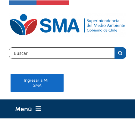
Skip
to
content
Search
for:
Ingresar a Mi |
SMA
Menú
INICIO