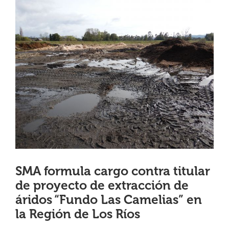
View
¿QUIÉNES SOMOS?
Larger
Image
OFICINAS REGIONALES
DOCUMENTOS
SALA DE PRENSA
PREGUNTAS FRECUENTES
SMA formula cargo contra titular
de proyecto de extracción de
CONTACTO
áridos “Fundo Las Camelias” en
la Región de Los Ríos