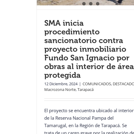
SMA inicia
procedimiento
sancionatorio contra
proyecto inmobiliario
Fundo San Ignacio por
obras al interior de área
protegida
12 Diciembre, 2024
|
COMUNICADOS
,
DESTACAD
Macrozona Norte
,
Tarapacá
El proyecto se encuentra ubicado al interior
de la Reserva Nacional Pampa del
Tamarugal, en la Región de Tarapacá. Se
trata de un cargo grave por la realización d