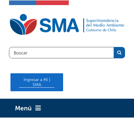
Skip
to
content
Search
for:
Ingresar a Mi |
SMA
Menú
INICIO