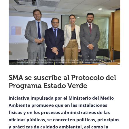
View
¿QUIÉNES SOMOS?
Larger
Image
OFICINAS REGIONALES
DOCUMENTOS
SALA DE PRENSA
SMA se suscribe al Protocolo del
Programa Estado Verde
PREGUNTAS FRECUENTES
Iniciativa impulsada por el Ministerio del Medio
Ambiente promueve que en las instalaciones
CONTACTO
físicas y en los procesos administrativos de las
oficinas públicas, se concreten políticas, principios
y prácticas de cuidado ambiental, así como la