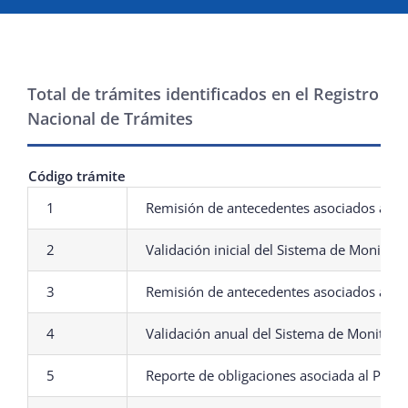
¿QUIÉNES SOMOS?
Total de trámites identificados en el Registro
OFICINAS REGIONALES
Nacional de Trámites
DOCUMENTOS
Código trámite
1
Remisión de antecedentes asociados al P
SALA DE PRENSA
2
Validación inicial del Sistema de Monito
PREGUNTAS FRECUENTES
3
Remisión de antecedentes asociados al Pl
4
Validación anual del Sistema de Monitor
CONTACTO
5
Reporte de obligaciones asociada al Plan