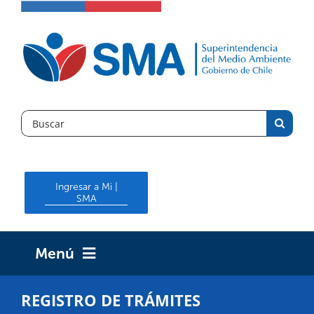
Skip
to
content
Search
for:
Ingresar a Mi |
SMA
Menú
INICIO
REGISTRO DE TRÁMITES